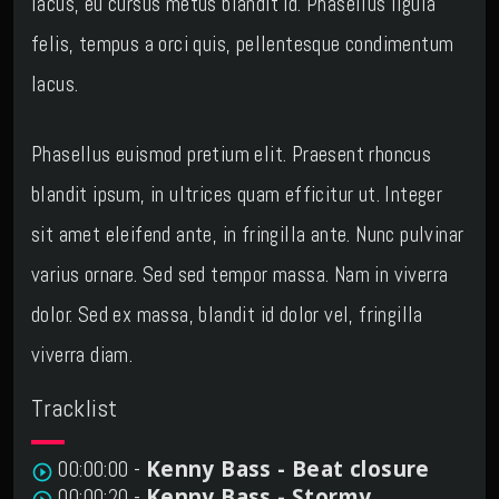
lacus, eu cursus metus blandit id. Phasellus ligula
felis, tempus a orci quis, pellentesque condimentum
lacus.
Phasellus euismod pretium elit. Praesent rhoncus
blandit ipsum, in ultrices quam efficitur ut. Integer
sit amet eleifend ante, in fringilla ante. Nunc pulvinar
varius ornare. Sed sed tempor massa. Nam in viverra
dolor. Sed ex massa, blandit id dolor vel, fringilla
viverra diam.
Tracklist
Kenny Bass - Beat closure
00:00:00 -
play_circle_outline
Kenny Bass - Stormy
00:00:20 -