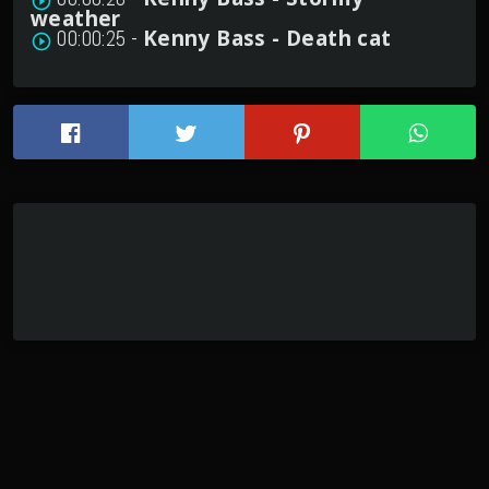
play_circle_outline
weather
Kenny Bass - Death cat
00:00:25 -
play_circle_outline